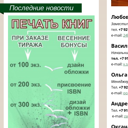
Последние новости
Любов
Заместит
тел.
+7 92
e-mail:
24
Васил
Начальни
тел. +7 9
e-mail:
v.
Ольга
Менеджер
Тел.
+7 9
e-mail:
oo
Андре
Тел.
+7 9
e-mail:
za
Оксан