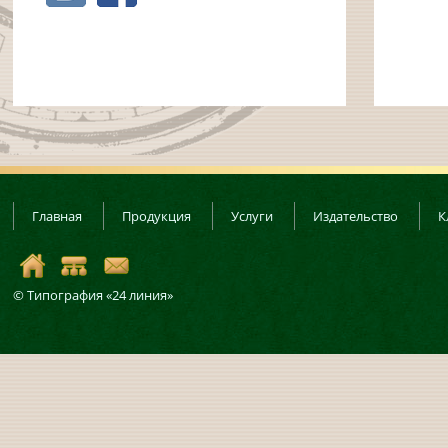
Главная
Продукция
Услуги
Издательство
К
© Типография «24 линия»