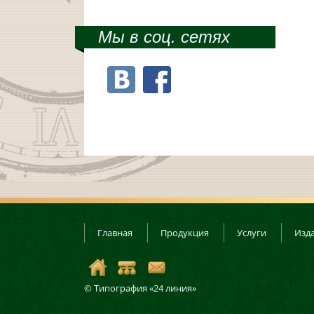
Мы в соц. сетях
Главная
Продукция
Услуги
Изда
© Типография «24 линия»