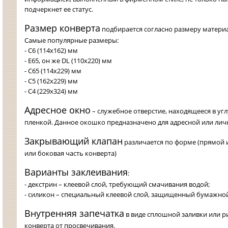
подчеркнет ее статус.
Размер конверта
подбирается согласно размеру материа
Самые популярные размеры:
- С6 (114х162) мм
- Е65, он же DL (110x220) мм
- С65 (114х229) мм
- С5 (162х229) мм
- С4 (229х324) мм
Адресное окно
– служебное отверстие, находящееся в уг
пленкой. Данное окошко предназначено для адресной или ли
Закрывающий клапан
различается по форме (прямой 
или боковая часть конверта)
Варианты заклеивания
:
- декстрин – клеевой слой, требующий смачивания водой;
- силикон – специальный клеевой слой, защищенный бумажной
Внутренняя запечатка
в виде сплошной заливки или 
конверта от просвечивания.