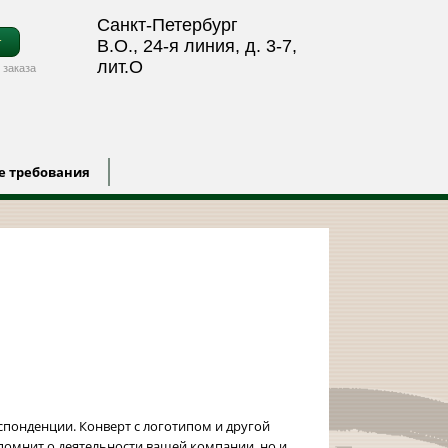
Санкт-Петербург
т
В.О., 24-я линия, д. 3-7,
лит.О
 заказа
е требования
спонденции. Конверт с логотипом и другой
омнит о деятельности вашей компании, но и