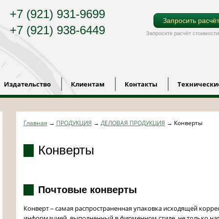
+7 (921) 931-9699
Запросить расчё
+7 (921) 938-6449
Запросите расчёт стоимости
Издательство
Клиентам
Контакты
Технически
Главная
→
ПРОДУКЦИЯ
→
ДЕЛОВАЯ ПРОДУКЦИЯ
→
Конверты
Конверты
Почтовые конверты
Конверт – самая распространенная упаковка исходящей корре
информацией, выполненный в фирменном стиле, не только нап