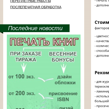
- печать
ПЕРЕПЛЕТНЫЕ РАБОТЫ
- дополн
ПОСЛЕПЕЧАТНАЯ ОБРАБОТКА
Стоим
Последние новости
факторов
- цветно
- качеств
- количес
- способа
- дополн
Реком
- для жу
термокле
- ламини
- исполь
большей 
- просеч