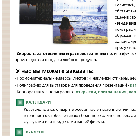
носителей,
обстановк
оценив сво
-
Индивид
полиграфи
обращения
одной фир
продуктов.
-
Скорость изготовления и распространения
полиграфическ
производства и продажи любого продукта.
У нас вы можете заказать:
- Промо-материалы - флаерсы, листовки, наклейки, стикеры, аф
- Полиграфию для выставок и для проведения презентаций -
ка
- Корпоративную полиграфию -
открытки, приглашения
,
кал
КАЛЕНДАРИ
Квартальные календари, в особенности настенные или нас
в течение года обеспечивают большое количество реклам
с услугами или продуктами вашей фирмы.
БУКЛЕТЫ