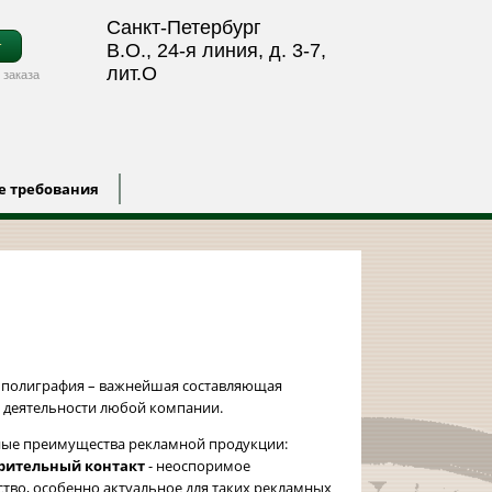
Санкт-Петербург
т
В.О., 24-я линия, д. 3-7,
лит.О
 заказа
е требования
 полиграфия – важнейшая составляющая
 деятельности любой компании.
ные преимущества рекламной продукции:
зрительный контакт
- неоспоримое
во, особенно актуальное для таких рекламных