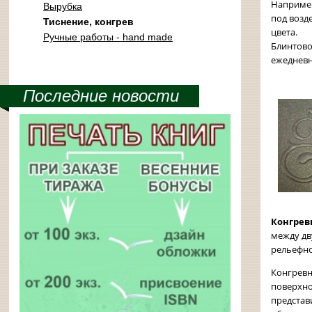
Например
Вырубка
под возд
Тиснение, конгрев
цвета.
Ручные работы - hand made
Блинтово
ежедневни
Последние новости
Конгрев
между дв
рельефно
Конгревн
поверхно
представ