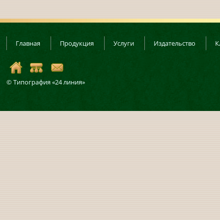
Главная
Продукция
Услуги
Издательство
К
© Типография «24 линия»