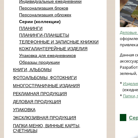
Индивидуальные ежедневники
Персонализация блоков
Персонализация обложек
Серии (коллекции)
ПЛАНИНГИ
Деловые 
ПЛАНИНГИ-ПЛАНШЕТЫ
оформлен
ТЕЛЕФОННЫЕ И ЗАПИСНЫЕ КНИЖКИ
привлека
КОЖГАЛАНТЕРЕЙНЫЕ ИЗДЕЛИЯ
Данная с
Упаковка для ежедневников
аксессуа
Образцы продукции
Разработ
КНИГИ, АЛЬБОМЫ
зеленый,
ФОТОАЛЬБОМЫ, ФОТОКНИГИ
*
Издели
МНОГОСТРАНИЧНЫЕ ИЗДАНИЯ
(ежеднев
РЕКЛАМНАЯ ПРОДУКЦИЯ
*
Папки, 
ДЕЛОВАЯ ПРОДУКЦИЯ
УПАКОВКА
ЭКСКЛЮЗИВНАЯ ПРОДУКЦИЯ
Сер
ПАПКИ-МЕНЮ, ВИННЫЕ КАРТЫ,
СЧЕТНИЦЫ