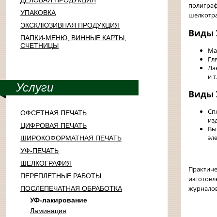
ДЕЛОВАЯ ПРОДУКЦИЯ
полиграф
УПАКОВКА
шелкотр
ЭКСКЛЮЗИВНАЯ ПРОДУКЦИЯ
Виды 
ПАПКИ-МЕНЮ, ВИННЫЕ КАРТЫ,
СЧЕТНИЦЫ
Ма
Гл
Ла
и т
Услуги
Виды 
Сп
ОФСЕТНАЯ ПЕЧАТЬ
из
ЦИФРОВАЯ ПЕЧАТЬ
Вы
эл
ШИРОКОФОРМАТНАЯ ПЕЧАТЬ
УФ-ПЕЧАТЬ
ШЕЛКОГРАФИЯ
Практиче
ПЕРЕПЛЕТНЫЕ РАБОТЫ
изготовл
журналов
ПОСЛЕПЕЧАТНАЯ ОБРАБОТКА
УФ-лакирование
Вы
Ламинация
по 